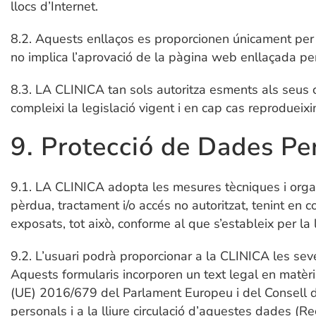
llocs d’Internet.
8.2. Aquests enllaços es proporcionen únicament per a i
no implica l’aprovació de la pàgina web enllaçada pe
8.3. LA CLINICA tan sols autoritza esments als seus
compleixi la legislació vigent i en cap cas reprodueix
9. Protecció de Dades Pe
9.1. LA CLINICA adopta les mesures tècniques i organit
pèrdua, tractament i/o accés no autoritzat, tenint en
exposats, tot això, conforme al que s’estableix per l
9.2. L’usuari podrà proporcionar a la CLINICA les se
Aquests formularis incorporen un text legal en mat
(UE) 2016/679 del Parlament Europeu i del Consell de
personals i a la lliure circulació d’aquestes dades