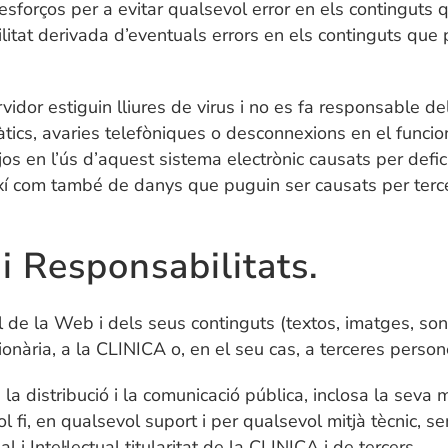
esforços per a evitar qualsevol error en els continguts
tat derivada d’eventuals errors en els continguts que
dor estiguin lliures de virus i no es fa responsable de
rmàtics, avaries telefòniques o desconnexions en el func
os en l’ús d’aquest sistema electrònic causats per defic
així com també de danys que puguin ser causats per terce
 i Responsabilitats.
ual de la Web i dels seus continguts (textos, imatges, son
ionària, a la CLINICA o, en el seu cas, a terceres person
 distribució i la comunicació pública, inclosa la seva m
i, en qualsevol suport i per qualsevol mitjà tècnic, sen
i Intel·lectual titularitat de la CLINICA i de tercers.