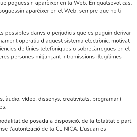
 que poguessin aparèixer en la Web. En qualsevol cas,
 poguessin aparèixer en el Web, sempre que no li
ls possibles danys o perjudicis que es puguin derivar
ionament operatiu d’aquest sistema electrònic, motivat
iències de línies telefòniques o sobrecàrregues en el
res persones mitjançant intromissions il·legítimes
s, àudio, vídeo, dissenys, creativitats, programari)
es.
odalitat de posada a disposició, de la totalitat o part
se l’autorització de la CLINICA. L’usuari es