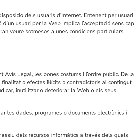
disposició dels usuaris d’Internet. Entenent per usuari
ció d’un usuari per la Web implica l’acceptació sens cap
ran veure sotmesos a unes condicions particulars
nt Avís Legal, les bones costums i l’ordre públic. De la
alitat o efectes il·lícits o contradictoris al contingut
icar, inutilitzar o deteriorar la Web o els seus
iorar les dades, programes o documents electrònics i
massiu dels recursos informàtics a través dels quals