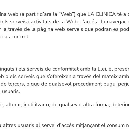
pàgina web (a partir d’ara la “Web”) que LA CLINICA té a 
dels serveis i activitats de la Web. L’accés i la navega
ir a través de la pàgina web serveis que podran es pod
 cas concret.
inguts i els serveis de conformitat amb la Llei, el prese
 o els serveis que s’ofereixen a través del mateix amb fin
 de tercers, o que de qualsevol procediment pugui perjud
 usuaris.
 alterar, inutilitzar o, de qualsevol altra forma, deter
a altres usuaris al servei d’accés mitjançant el consum 