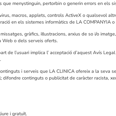
ns que menystinguin, pertorbin o generin errors en els s
irus, macros, applets, controls ActiveX o qualsevol altr
teració en els sistemes informàtics de LA COMPANYIA o a
issatges, gràfics, il·lustracions, arxius de so i/o imatge
a Web o dels serveis oferts.
r part de l’usuari implica l’ acceptació d’aquest Avís L
.
ntinguts i serveis que LA CLINICA ofereix a la seva seu 
al; difondre continguts o publicitat de caràcter racista, xe
ure i gratuït.