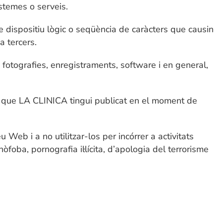
istemes o serveis.
e dispositiu lògic o seqüència de caràcters que causin
 tercers.
, fotografies, enregistraments, software i en general,
egal que LA CLINICA tingui publicat en el moment de
Web i a no utilitzar-los per incórrer a activitats
nòfoba, pornografia il·lícita, d’apologia del terrorisme