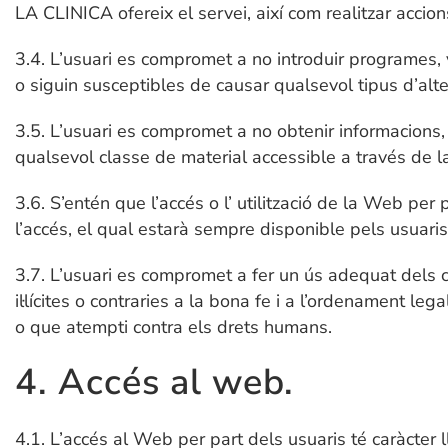
LA CLINICA ofereix el servei, així com realitzar accio
3.4. L’usuari es compromet a no introduir programes, v
o siguin susceptibles de causar qualsevol tipus d’al
3.5. L’usuari es compromet a no obtenir informacions, m
qualsevol classe de material accessible a través de l
3.6. S’entén que l’accés o l’ utilització de la Web pe
l’accés, el qual estarà sempre disponible pels usuaris
3.7. L’usuari es compromet a fer un ús adequat dels co
il·lícites o contraries a la bona fe i a l’ordenament leg
o que atempti contra els drets humans.
4. Accés al web.
4.1. L’accés al Web per part dels usuaris té caràcter lli