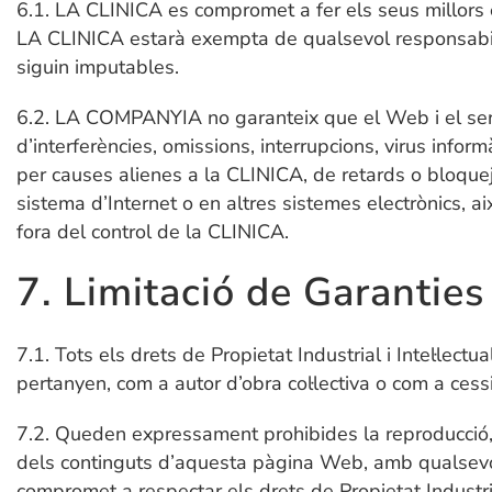
6.1. LA CLINICA es compromet a fer els seus millors 
LA CLINICA estarà exempta de qualsevol responsabili
siguin imputables.
6.2. LA COMPANYIA no garanteix que el Web i el servi
d’interferències, omissions, interrupcions, virus info
per causes alienes a la CLINICA, de retards o bloquej
sistema d’Internet o en altres sistemes electrònics, 
fora del control de la CLINICA.
7. Limitació de Garanties
7.1. Tots els drets de Propietat Industrial i Intel·lect
pertanyen, com a autor d’obra col·lectiva o com a cess
7.2. Queden expressament prohibides la reproducció, la
dels continguts d’aquesta pàgina Web, amb qualsevol f
compromet a respectar els drets de Propietat Industrial 