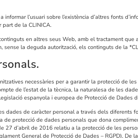
nformar l’usuari sobre l’existència d’altres fonts d’info
r part de la CLINICA.
 continguts en altres seus Web, amb el tractament que 
in, sense la deguda autorització, els continguts de la *C
rsonals.
zatives necessàries per a garantir la protecció de les d
 compte de l’estat de la tècnica, la naturalesa de les d
a legislació espanyola i europea de Protecció de Dades 
ves dades de caràcter personal a través dels diferents 
èria de protecció de dades personals que dona complim
 27 d’abril de 2016 relatiu a la protecció de les perso
 (Reglament General de Protecció de Dades – RGPD). De