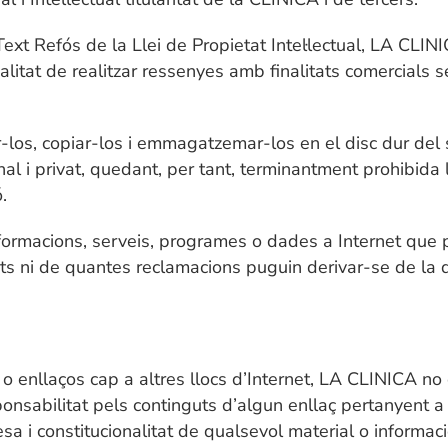
 Text Refós de la Llei de Propietat Intel·lectual, LA CLI
litat de realitzar ressenyes amb finalitats comercials 
ir-los, copiar-los i emmagatzemar-los en el disc dur del 
 i privat, quedant, per tant, terminantment prohibida la 
.
formacions, serveis, programes o dades a Internet que 
ni de quantes reclamacions puguin derivar-se de la quali
o enllaços cap a altres llocs d’Internet, LA CLINICA no 
abilitat pels continguts d’algun enllaç pertanyent a un 
lidesa i constitucionalitat de qualsevol material o inform