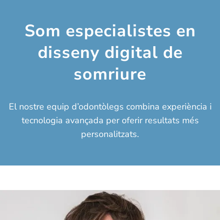
Som especialistes en
disseny digital de
somriure
El nostre equip d’odontòlegs combina experiència i
tecnologia avançada per oferir resultats més
personalitzats.