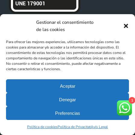
Gestionar el consentimiento
de las cookies
Para ofrecer las mejores experiencias, utilizamos tecnologías como las
cookies para almacenar y/o acceder a la información del dispositivo. El
consentimiento de estas tecnologías nos permitirá procesar datos como el
comportamiento de navegación o las identificaciones únicas en este sitio.
No consentir o retirar el consentimiento, puede afectar negativamente a
ciertas características y funciones.
Feu clic per acceptar màrqueting galetes i
activar aquest contingut
Aceptar
Denegar
1
Preferencias
Política de cookies
Política de Privacitat
Avís Legal