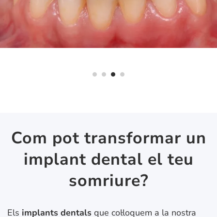
Com pot transformar un
implant dental el teu
somriure?
Els
implants dentals
que col·loquem a la nostra