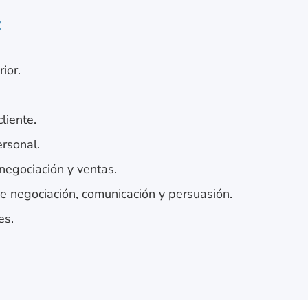
:
ior.
liente.
ersonal.
negociación y ventas.
 negociación, comunicación y persuasión.
es.