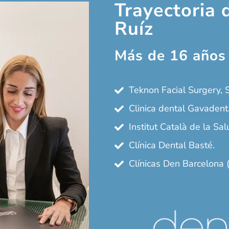
Trayectoria 
Ruíz
Más de 16 años 
Teknon Facial Surgery, S
Clinica dental Gavadent
Institut Català de la Sal
Clínica Dental Basté.
Clínicas Den Barcelona 