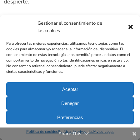
despierte.
¿Cómo evitar la apnea del
Gestionar el consentimiento de
las cookies
sueño?
Para ofrecer las mejores experiencias, utilizamos tecnologías como las
cookies para almacenar y/o acceder a la información del dispositivo. El
consentimiento de estas tecnologías nos permitirá procesar datos como el
comportamiento de navegación o las identificaciones únicas en este sitio.
En función de cuáles sean los factores de riesgo
No consentir o retirar el consentimiento, puede afectar negativamente a
que podrían llevarte a sufrir apnea, hay varias
ciertas características y funciones.
acciones y consejos que debes
poner en práctica
para evitar su aparición o aliviar sus síntomas
.
Aceptar
Denegar
Asegúrate un buen descanso
Preferencias
nocturno
Política de cookies
Política de privacidad
Aviso Legal
Share This
Es muy importante que
duermas las horas