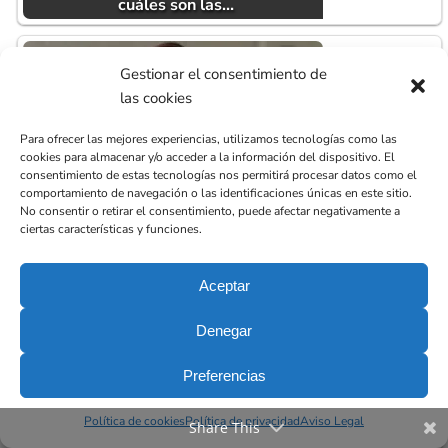
cuáles son las…
Gestionar el consentimiento de
las cookies
Para ofrecer las mejores experiencias, utilizamos tecnologías como las
cookies para almacenar y/o acceder a la información del dispositivo. El
consentimiento de estas tecnologías nos permitirá procesar datos como el
comportamiento de navegación o las identificaciones únicas en este sitio.
¿Qué es la oclusión dental, cuándo es
No consentir o retirar el consentimiento, puede afectar negativamente a
correcta o perfecta?
ciertas características y funciones.
Aceptar
Denegar
Preferencias
Política de cookies
Política de privacidad
Aviso Legal
Bruxismo y ronquidos: ¿están
Share This