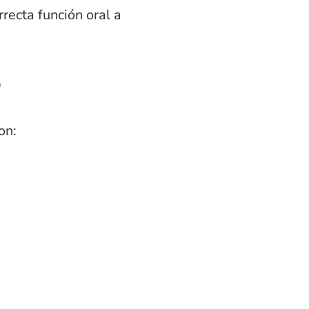
rrecta función oral a
?
on: