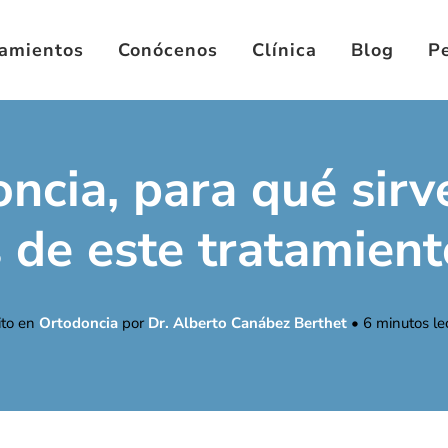
tamientos
Conócenos
Clínica
Blog
Pe
ncia, para qué sirv
s de este tratamient
ito en
Ortodoncia
por
Dr. Alberto Canábez Berthet
•
6
minutos le