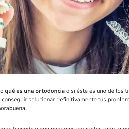
do
qué es una ortodoncia
o si éste es uno de los 
 conseguir solucionar definitivamente tus proble
horabuena.
 sigas leyendo y que podamos ver juntos todo lo q