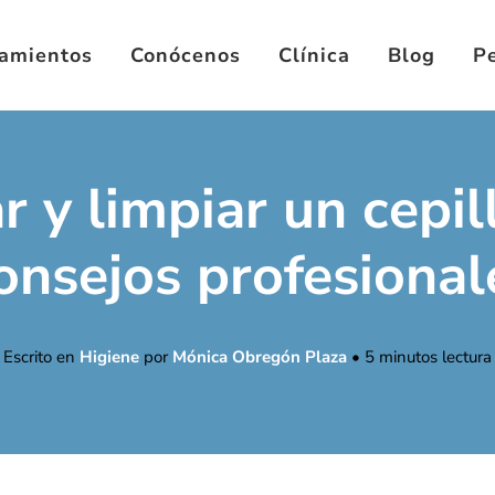
tamientos
Conócenos
Clínica
Blog
Pe
 y limpiar un cepil
onsejos profesional
Escrito en
Higiene
por
Mónica Obregón Plaza
•
5
minutos lectura