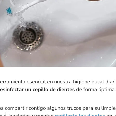
herramienta esencial en nuestra higiene bucal diar
esinfectar un cepillo de dientes
de forma óptima.
s compartir contigo algunos trucos para su limpie
n él bacterias y puedas
cepillarte los dientes
en l