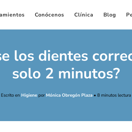
tamientos
Conócenos
Clínica
Blog
Pe
e los dientes corr
solo 2 minutos?
Escrito en
Higiene
por
Mónica Obregón Plaza
•
8
minutos lectura