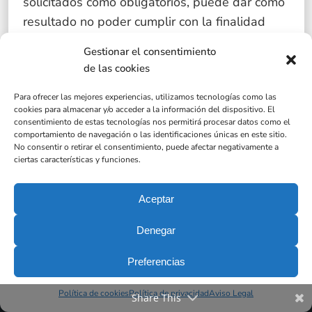
solicitados como obligatorios, puede dar como
resultado no poder cumplir con la finalidad
para los que se solicitan.
Gestionar el consentimiento
de las cookies
He leído y acepto la
Política de privacidad
*
Para ofrecer las mejores experiencias, utilizamos tecnologías como las
cookies para almacenar y/o acceder a la información del dispositivo. El
consentimiento de estas tecnologías nos permitirá procesar datos como el
comportamiento de navegación o las identificaciones únicas en este sitio.
No consentir o retirar el consentimiento, puede afectar negativamente a
ciertas características y funciones.
Aceptar
Denegar
Preferencias
Política de cookies
Política de privacidad
Aviso Legal
Share This