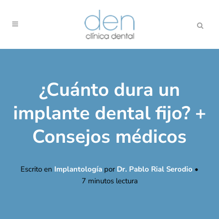
¿Cuánto dura un
implante dental fijo? +
Consejos médicos
Escrito en
Implantología
por
Dr. Pablo Rial Serodio
•
7
minutos lectura