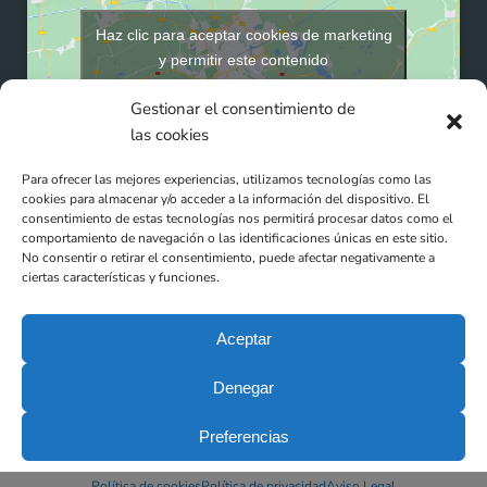
Haz clic para aceptar cookies de marketing
y permitir este contenido
Gestionar el consentimiento de
las cookies
Para ofrecer las mejores experiencias, utilizamos tecnologías como las
cookies para almacenar y/o acceder a la información del dispositivo. El
consentimiento de estas tecnologías nos permitirá procesar datos como el
comportamiento de navegación o las identificaciones únicas en este sitio.
No consentir o retirar el consentimiento, puede afectar negativamente a
ciertas características y funciones.
Aceptar
Denegar
Clínicas DEN (Ortho Doctos SLP - N° Registro: E08816462) -
Preferencias
Todos los derechos reservados © 2025
Aviso Legal
-
Política de Privacidad
-
Política de Cookies
Política de cookies
Política de privacidad
Aviso Legal