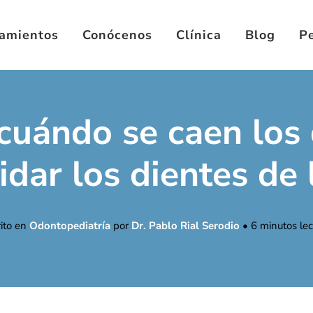
tamientos
Conócenos
Clínica
Blog
Pe
cuándo se caen los 
dar los dientes de 
rito en
Odontopediatría
por
Dr. Pablo Rial Serodio
•
6
minutos lec