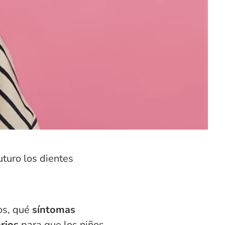
uturo los dientes
os, qué
síntomas
rios
para que los niños