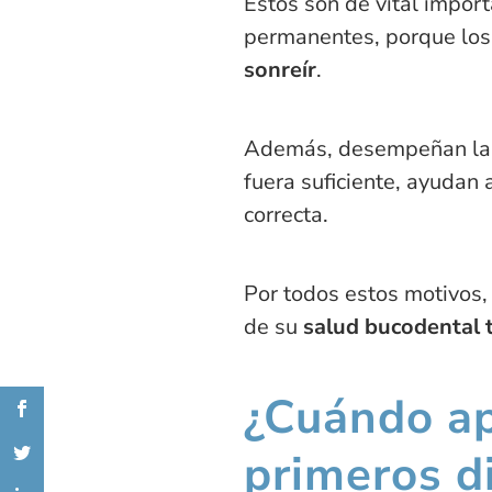
Estos son de vital impor
permanentes, porque los 
sonreír
.
Además, desempeñan la 
fuera suficiente, ayudan 
correcta.
Por todos estos motivos,
de su
salud bucodental
¿Cuándo ap
primeros d