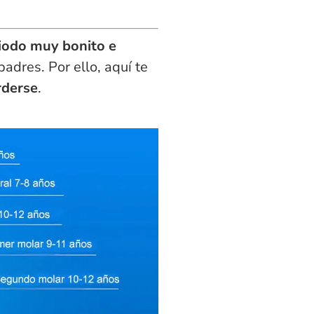
iodo muy bonito e
dres. Por ello, aquí te
rderse
.