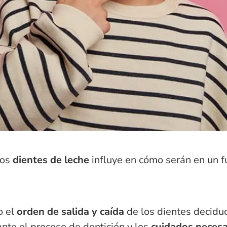
los
dientes de leche
influye en cómo serán en un f
o el
orden de salida y caída
de los dientes decidu
nte el proceso de dentición y los
cuidados necesa