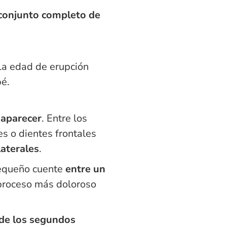
conjunto completo de
La edad de erupción
é.
 aparecer
. Entre los
es o dientes frontales
laterales
.
equeño cuente
entre un
 proceso más doloroso
 de los segundos