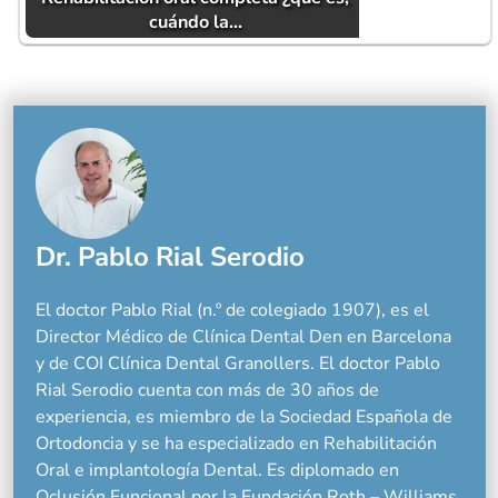
cuándo la…
Dr. Pablo Rial Serodio
El doctor Pablo Rial (n.º de colegiado 1907), es el
Director Médico de Clínica Dental Den en Barcelona
y de COI Clínica Dental Granollers. El doctor Pablo
Rial Serodio cuenta con más de 30 años de
experiencia, es miembro de la Sociedad Española de
Ortodoncia y se ha especializado en Rehabilitación
Oral e implantología Dental. Es diplomado en
Oclusión Funcional por la Fundación Roth – Williams