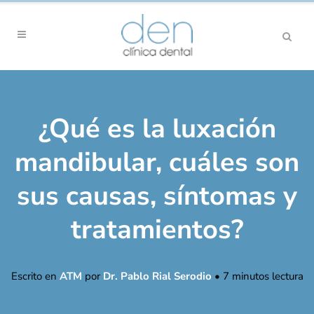
¿Qué es la luxación
mandibular, cuáles son
sus causas, síntomas y
tratamientos?
Escrito en
ATM
por
Dr. Pablo Rial Serodio
•
7
minutos lectura