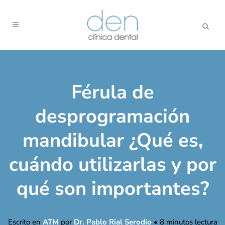
Férula de
desprogramación
mandibular ¿Qué es,
cuándo utilizarlas y por
qué son importantes?
Escrito en
ATM
por
Dr. Pablo Rial Serodio
•
8
minutos lectura