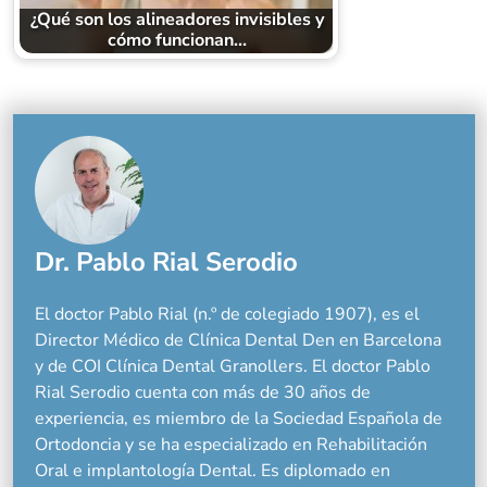
¿Qué son los alineadores invisibles y
cómo funcionan…
Dr. Pablo Rial Serodio
El doctor Pablo Rial (n.º de colegiado 1907), es el
Director Médico de Clínica Dental Den en Barcelona
y de COI Clínica Dental Granollers. El doctor Pablo
Rial Serodio cuenta con más de 30 años de
experiencia, es miembro de la Sociedad Española de
Ortodoncia y se ha especializado en Rehabilitación
Oral e implantología Dental. Es diplomado en