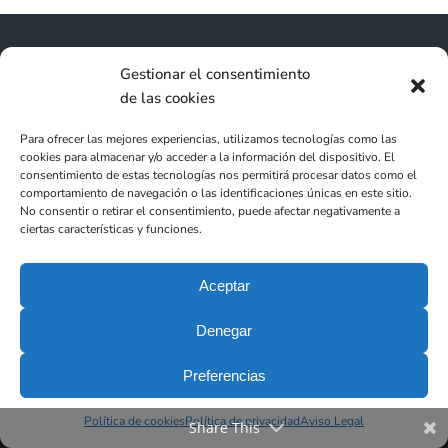
Gestionar el consentimiento
de las cookies
Para ofrecer las mejores experiencias, utilizamos tecnologías como las
cookies para almacenar y/o acceder a la información del dispositivo. El
consentimiento de estas tecnologías nos permitirá procesar datos como el
comportamiento de navegación o las identificaciones únicas en este sitio.
No consentir o retirar el consentimiento, puede afectar negativamente a
Clínica Dental DEN Barcelona
ciertas características y funciones.
Aceptar
Via Augusta, 28
Denegar
08006 Barcelona
info@clinicasden.com
Preferencias
+34 932 18 80 80
Política de cookies
Política de privacidad
Aviso Legal
Share This
+34 678 48 63 53