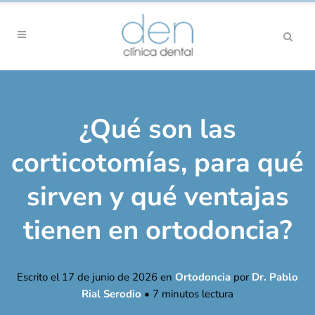
¿Qué son las
corticotomías, para qué
sirven y qué ventajas
tienen en ortodoncia?
Escrito el
17 de junio de 2026
en
Ortodoncia
por
Dr. Pablo
Rial Serodio
•
7
minutos lectura