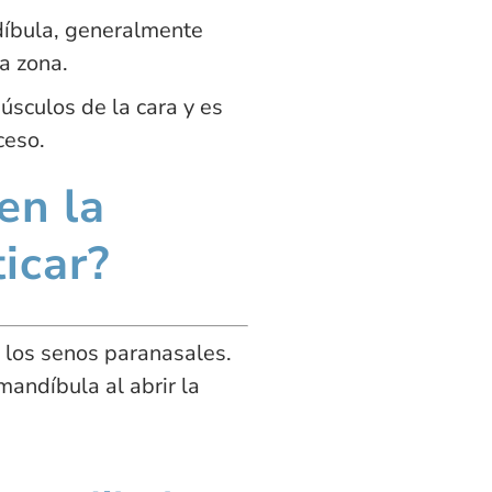
díbula, generalmente
a zona.
úsculos de la cara y es
ceso.
en la
icar?
o los senos paranasales.
andíbula al abrir la