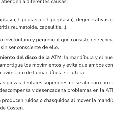
 atienden a diferentes causas:
aplasia, hipoplasia o hiperplasia), degenerativas (c
ritis reumatoide, capsulitis…).
to involuntario y perjudicial que consiste en rechin
sin ser consciente de ello.
iento del disco de la ATM
: la mandíbula y el hu
e amortigua los movimientos y evita que ambos cont
movimiento de la mandíbula se altera.
las piezas dentales superiores no se alinean corr
se descompensa y desencadena problemas en la AT
e producen ruidos o chasquidos al mover la mandí
de Costen.