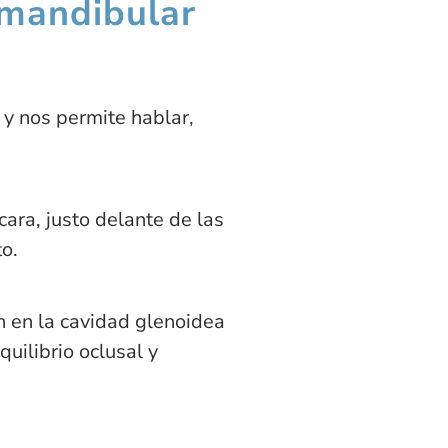
omandibular
y nos permite hablar,
ara, justo delante de las
to.
n en la cavidad glenoidea
uilibrio oclusal y