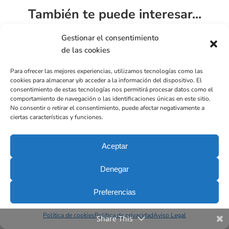
También te puede interesar...
Gestionar el consentimiento
de las cookies
Para ofrecer las mejores experiencias, utilizamos tecnologías como las
cookies para almacenar y/o acceder a la información del dispositivo. El
consentimiento de estas tecnologías nos permitirá procesar datos como el
comportamiento de navegación o las identificaciones únicas en este sitio.
No consentir o retirar el consentimiento, puede afectar negativamente a
¿Por qué salen los dientes torcidos o
ciertas características y funciones.
desordenados y…
Aceptar
Denegar
Preferencias
Política de cookies
Política de privacidad
Aviso Legal
Share This
Ortodoncia Infantil ¿Cuándo se puede