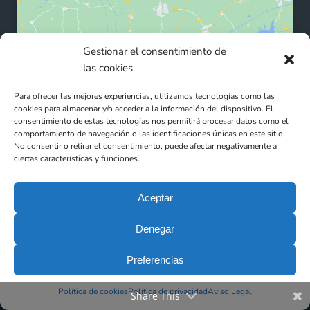
Gestionar el consentimiento de
Haz clic para aceptar cookies de marketing
las cookies
y permitir este contenido
Para ofrecer las mejores experiencias, utilizamos tecnologías como las
cookies para almacenar y/o acceder a la información del dispositivo. El
consentimiento de estas tecnologías nos permitirá procesar datos como el
comportamiento de navegación o las identificaciones únicas en este sitio.
No consentir o retirar el consentimiento, puede afectar negativamente a
ciertas características y funciones.
Aceptar
Denegar
Preferencias
Política de cookies
Política de privacidad
Aviso Legal
Share This