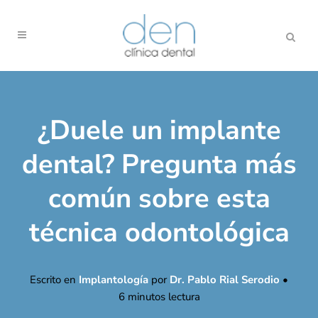
¿Duele un implante
dental? Pregunta más
común sobre esta
técnica odontológica
Escrito en
Implantología
por
Dr. Pablo Rial Serodio
•
6
minutos lectura