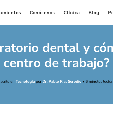
tamientos
Conócenos
Clínica
Blog
Pe
ratorio dental y có
centro de trabajo?
Escrito en
Tecnología
por
Dr. Pablo Rial Serodio
•
6
minutos lectur