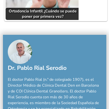
Ortodoncia Infantil ¿Cuándo se puede
poner por primera vez?
Dr. Pablo Rial Serodio
El doctor Pablo Rial (n.º de colegiado 1907), es el
Director Médico de Clínica Dental Den en Barcelona
y de COI Clínica Dental Granollers. El doctor Pablo
Rial Serodio cuenta con más de 30 años de
experiencia, es miembro de la Sociedad Española de
Ortodoncia y se ha especializado en Rehabilitación