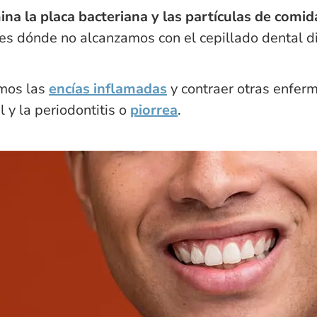
mina la placa bacteriana y las partículas de com
les dónde no alcanzamos con el cepillado dental di
imos las
encías inflamadas
y contraer otras enfer
al y la periodontitis o
piorrea
.