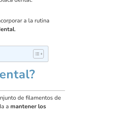
orporar a la rutina
dental
.
dental?
njunto de filamentos de
uda a
mantener los