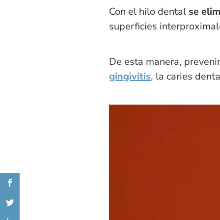
Con el hilo dental
se eli
superficies interproxima
De esta manera, preven
gingivitis
, la caries dent