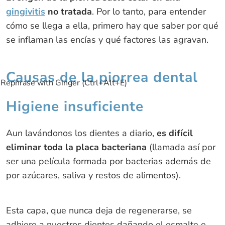
gingivitis
no tratada
. Por lo tanto, para entender
cómo se llega a ella, primero hay que saber por qué
se inflaman las encías y qué factores las agravan.
Causas de la piorrea dental
Rephrase with Ginger (Ctrl+Alt+E)
Higiene insuficiente
Aun lavándonos los dientes a diario,
es difícil
eliminar toda la placa bacteriana
(llamada así por
ser una película formada por bacterias además de
por azúcares, saliva y restos de alimentos).
Esta capa, que nunca deja de regenerarse, se
adhiere a nuestros dientes dañando el esmalte e