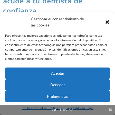
acude a tu dentista de
confianza
Gestionar el consentimiento de
¡Tu salud bucodental es importante!
las cookies
Para ofrecer las mejores experiencias, utilizamos tecnologías como las
cookies para almacenar y/o acceder a la información del dispositivo. El
consentimiento de estas tecnologías nos permitirá procesar datos como el
Compártelo en tus Redes Sociales
comportamiento de navegación o las identificaciones únicas en este sitio.
No consentir o retirar el consentimiento, puede afectar negativamente a
ciertas características y funciones.
También te puede interesar...
Aceptar
Denegar
Preferencias
Política de cookies
Política de privacidad
Aviso Legal
Share This