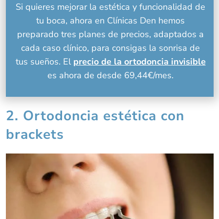
Si quieres mejorar la estética y funcionalidad de
tu boca, ahora en Clínicas Den hemos
preparado tres planes de precios, adaptados a
cada caso clínico, para consigas la sonrisa de
tus sueños. El
precio de la ortodoncia invisible
es ahora de desde 69,44€/mes.
2. Ortodoncia estética con
brackets