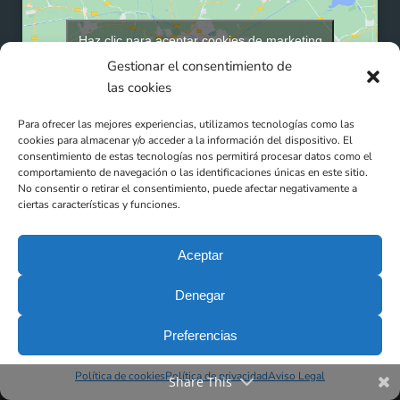
Haz clic para aceptar cookies de marketing
y permitir este contenido
Gestionar el consentimiento de
las cookies
Para ofrecer las mejores experiencias, utilizamos tecnologías como las
cookies para almacenar y/o acceder a la información del dispositivo. El
consentimiento de estas tecnologías nos permitirá procesar datos como el
comportamiento de navegación o las identificaciones únicas en este sitio.
No consentir o retirar el consentimiento, puede afectar negativamente a
ciertas características y funciones.
Aceptar
Denegar
Preferencias
Clínicas DEN (Ortho Doctos SLP - N° Registro: E08816462) -
Política de cookies
Política de privacidad
Aviso Legal
Todos los derechos reservados © 2025
Share This