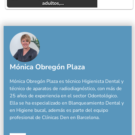
adultos,…
Mónica Obregón Plaza
Mónica Obregón Plaza es técnico Higienista Dental y
técnico de aparatos de radiodiagnóstico, con más de
25 años de experiencia en el sector Odontológico.
Ella se ha especializado en Blanqueamiento Dental y
en Higiene bucal, además es parte del equipo
profesional de Clínicas Den en Barcelona.